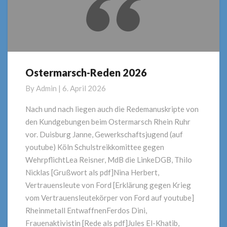
Ostermarsch-Reden 2026
Ostermarsch-
Reden
By
Admin
|
6. April 2026
2026
Nach und nach liegen auch die Redemanuskripte von
den Kundgebungen beim Ostermarsch Rhein Ruhr
vor. Duisburg Janne, Gewerkschaftsjugend (auf
youtube) Köln Schulstreikkomittee gegen
WehrpflichtLea Reisner, MdB die LinkeDGB, Thilo
Nicklas [Grußwort als pdf]Nina Herbert,
Vertrauensleute von Ford [Erklärung gegen Krieg
vom Vertrauensleutekörper von Ford auf youtube]
Rheinmetall EntwaffnenFerdos Dini,
Frauenaktivistin [Rede als pdf]Jules El-Khatib,