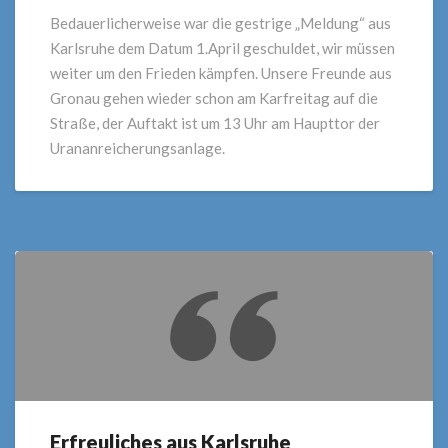
Friedensfähigkeit
Bedauerlicherweise war die gestrige „Meldung“ aus
statt
Karlsruhe dem Datum 1.April geschuldet, wir müssen
Kriegstüchtigkeit
weiter um den Frieden kämpfen. Unsere Freunde aus
Energiewende
Gronau gehen wieder schon am Karfreitag auf die
statt
Straße, der Auftakt ist um 13 Uhr am Haupttor der
Atomwaffen
und
Urananreicherungsanlage.
Uranmüll
Erfreuliches aus Karlsruhe
Erfreuliches