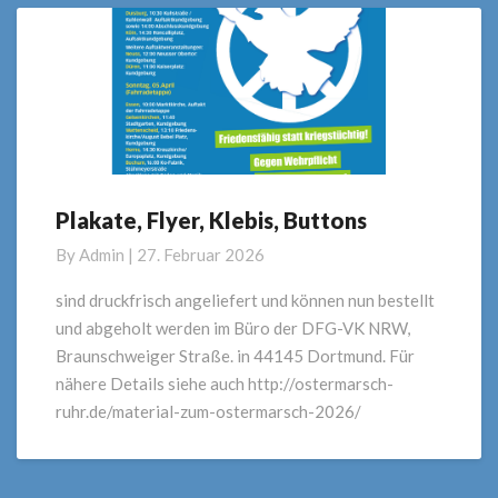
Plakate, Flyer, Klebis, Buttons
Plakate,
Flyer,
By
Admin
|
27. Februar 2026
Klebis,
Buttons
sind druckfrisch angeliefert und können nun bestellt
und abgeholt werden im Büro der DFG-VK NRW,
Braunschweiger Straße. in 44145 Dortmund. Für
nähere Details siehe auch http://ostermarsch-
ruhr.de/material-zum-ostermarsch-2026/