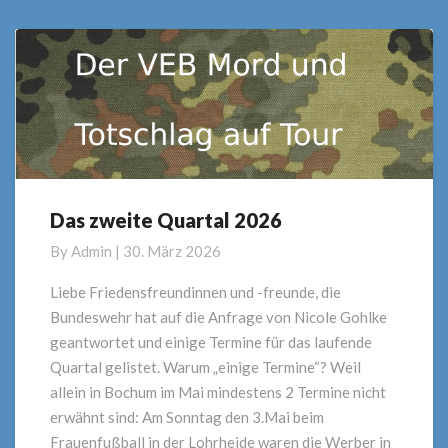
Das zweite Quartal 2026
Das
zweite
By
Admin
|
30. März 2026
Quartal
2026
Liebe Friedensfreundinnen und -freunde, die
Bundeswehr hat auf die Anfrage von Nicole Gohlke
geantwortet und einige Termine für das laufende
Quartal gelistet. Warum „einige Termine“? Weil
allein in Bochum im Mai mindestens 2 Termine nicht
erwähnt sind: Am Sonntag den 3.Mai beim
Frauenfußball in der Lohrheide waren die Werber in