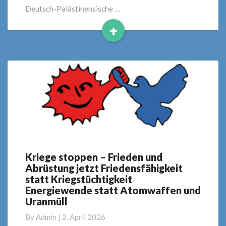
Deutsch-Palästinensische …
+
Read
More
Kriege stoppen – Frieden und
Kriege
Abrüstung jetzt Friedensfähigkeit
stoppen
statt Kriegstüchtigkeit
–
Energiewende statt Atomwaffen und
Frieden
Uranmüll
und
Abrüstung
By
Admin
|
2. April 2026
jetzt