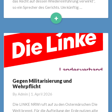
das Recht auf dessen Wiedereinführung verwirkt“,
so ein Sprecher des Gerichts. Um künftig …
+
Read
More
Gegen Militarisierung und
Gegen
Wehrpflicht
Militarisierung
und
By
Admin
|
1. April 2026
Wehrpflicht
Die LINKE NRW ruft auf zu den Ostermärschen Die
Welt brennt. Für die Aufteilung der Erde nutzen alte