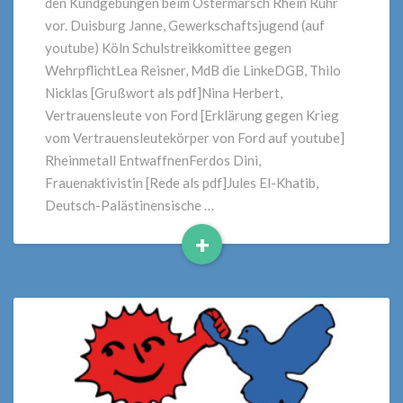
den Kundgebungen beim Ostermarsch Rhein Ruhr
vor. Duisburg Janne, Gewerkschaftsjugend (auf
youtube) Köln Schulstreikkomittee gegen
WehrpflichtLea Reisner, MdB die LinkeDGB, Thilo
Nicklas [Grußwort als pdf]Nina Herbert,
Vertrauensleute von Ford [Erklärung gegen Krieg
vom Vertrauensleutekörper von Ford auf youtube]
Rheinmetall EntwaffnenFerdos Dini,
Frauenaktivistin [Rede als pdf]Jules El-Khatib,
Deutsch-Palästinensische …
+
Read
More