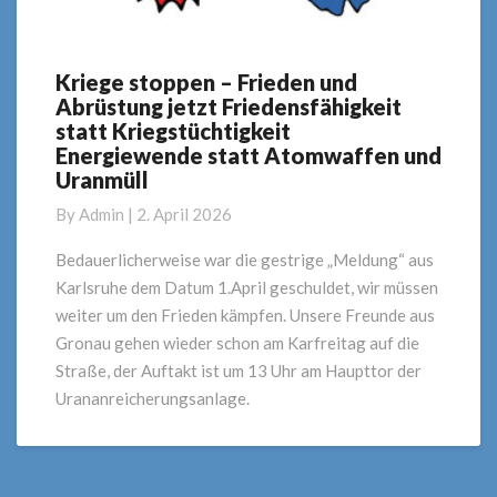
Kriege stoppen – Frieden und
Kriege
Abrüstung jetzt Friedensfähigkeit
stoppen
statt Kriegstüchtigkeit
–
Energiewende statt Atomwaffen und
Frieden
Uranmüll
und
Abrüstung
By
Admin
|
2. April 2026
jetzt
Friedensfähigkeit
Bedauerlicherweise war die gestrige „Meldung“ aus
statt
Karlsruhe dem Datum 1.April geschuldet, wir müssen
Kriegstüchtigkeit
weiter um den Frieden kämpfen. Unsere Freunde aus
Energiewende
Gronau gehen wieder schon am Karfreitag auf die
statt
Straße, der Auftakt ist um 13 Uhr am Haupttor der
Atomwaffen
und
Urananreicherungsanlage.
Uranmüll