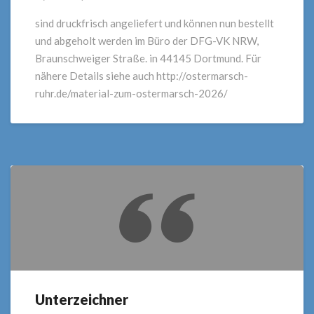
Klebis,
Buttons
sind druckfrisch angeliefert und können nun bestellt
und abgeholt werden im Büro der DFG-VK NRW,
Braunschweiger Straße. in 44145 Dortmund. Für
nähere Details siehe auch http://ostermarsch-
ruhr.de/material-zum-ostermarsch-2026/
Unterzeichner
Unterzeichner