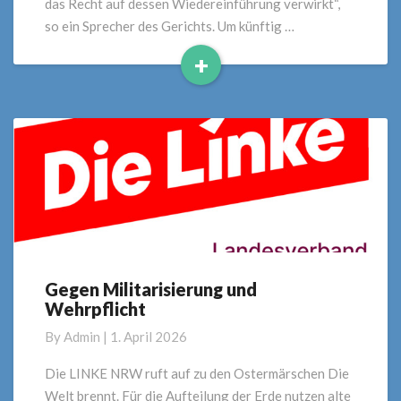
das Recht auf dessen Wiedereinführung verwirkt“,
so ein Sprecher des Gerichts. Um künftig …
+
Read
More
Gegen Militarisierung und
Gegen
Wehrpflicht
Militarisierung
und
By
Admin
|
1. April 2026
Wehrpflicht
Die LINKE NRW ruft auf zu den Ostermärschen Die
Welt brennt. Für die Aufteilung der Erde nutzen alte