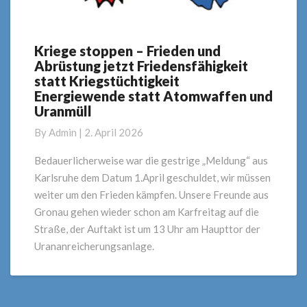
Kriege stoppen – Frieden und
Kriege
Abrüstung jetzt Friedensfähigkeit
stoppen
statt Kriegstüchtigkeit
–
Energiewende statt Atomwaffen und
Frieden
Uranmüll
und
Abrüstung
By
Admin
|
2. April 2026
jetzt
Friedensfähigkeit
Bedauerlicherweise war die gestrige „Meldung“ aus
statt
Karlsruhe dem Datum 1.April geschuldet, wir müssen
Kriegstüchtigkeit
weiter um den Frieden kämpfen. Unsere Freunde aus
Energiewende
Gronau gehen wieder schon am Karfreitag auf die
statt
Straße, der Auftakt ist um 13 Uhr am Haupttor der
Atomwaffen
und
Urananreicherungsanlage.
Uranmüll