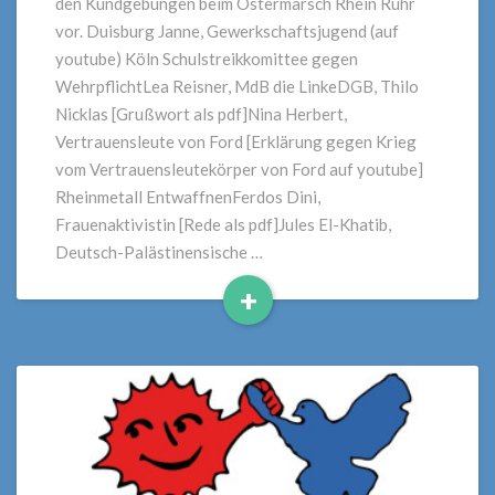
den Kundgebungen beim Ostermarsch Rhein Ruhr
vor. Duisburg Janne, Gewerkschaftsjugend (auf
youtube) Köln Schulstreikkomittee gegen
WehrpflichtLea Reisner, MdB die LinkeDGB, Thilo
Nicklas [Grußwort als pdf]Nina Herbert,
Vertrauensleute von Ford [Erklärung gegen Krieg
vom Vertrauensleutekörper von Ford auf youtube]
Rheinmetall EntwaffnenFerdos Dini,
Frauenaktivistin [Rede als pdf]Jules El-Khatib,
Deutsch-Palästinensische …
+
Read
More