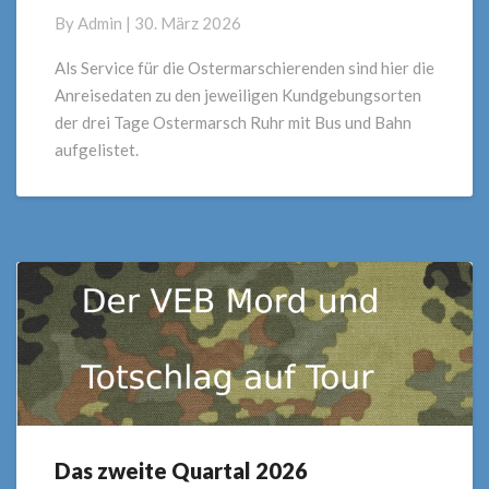
zum
By
Admin
|
30. März 2026
Ostermarsch
Rhein
Als Service für die Ostermarschierenden sind hier die
Ruhr
Anreisedaten zu den jeweiligen Kundgebungsorten
der drei Tage Ostermarsch Ruhr mit Bus und Bahn
aufgelistet.
Das zweite Quartal 2026
Das