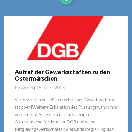
Read
More
Aufruf der Gewerkschaften zu den
Aufruf
Ostermärschen
der
Gewerkschaften
By
Admin
|
15. März 2026
zu
den
Verletzungen des völkerrechtlichen Gewaltverbots
Ostermärschen
stoppen!Weitere Eskalation des Rüstungswahnsinns
verhindern! Anlässlich der diesjährigen
Ostermärsche fordern der DGB und seine
Mitgliedsgewerkschaften dieBundesregierung dazu