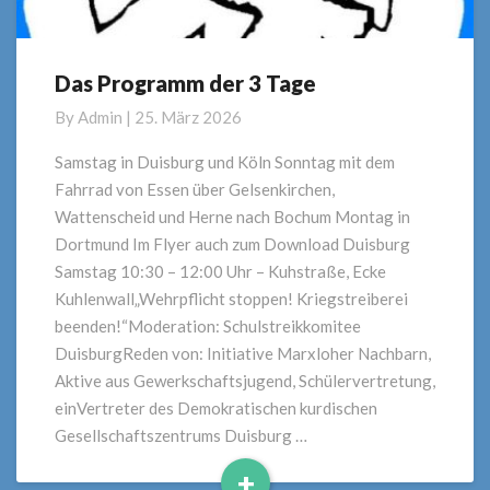
Das Programm der 3 Tage
Das
Programm
By
Admin
|
25. März 2026
der
3
Samstag in Duisburg und Köln Sonntag mit dem
Tage
Fahrrad von Essen über Gelsenkirchen,
Wattenscheid und Herne nach Bochum Montag in
Dortmund Im Flyer auch zum Download Duisburg
Samstag 10:30 – 12:00 Uhr – Kuhstraße, Ecke
Kuhlenwall„Wehrpflicht stoppen! Kriegstreiberei
beenden!“Moderation: Schulstreikkomitee
DuisburgReden von: Initiative Marxloher Nachbarn,
Aktive aus Gewerkschaftsjugend, Schülervertretung,
einVertreter des Demokratischen kurdischen
Gesellschaftszentrums Duisburg …
+