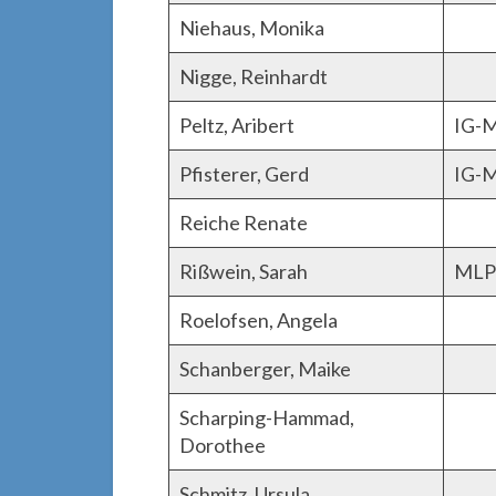
Niehaus, Monika
Nigge, Reinhardt
Peltz, Aribert
IG-M
Pfisterer, Gerd
IG-M
Reiche Renate
Rißwein, Sarah
ML
Roelofsen, Angela
Schanberger, Maike
Scharping-Hammad,
Dorothee
Schmitz, Ursula