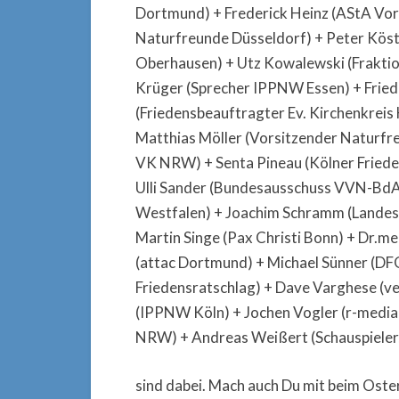
Dortmund) + Frederick Heinz (AStA Vorsi
Naturfreunde Düsseldorf) + Peter Köst
Oberhausen) + Utz Kowalewski (Fraktio
Krüger (Sprecher IPPNW Essen) + Friede
(Friedensbeauftragter Ev. Kirchenkrei
Matthias Möller (Vorsitzender Naturfr
VK NRW) + Senta Pineau (Kölner Friede
Ulli Sander (Bundesausschuss VVN-BdA
Westfalen) + Joachim Schramm (Landes
Martin Singe (Pax Christi Bonn) + Dr.m
(attac Dortmund) + Michael Sünner (D
Friedensratschlag) + Dave Varghese (v
(IPPNW Köln) + Jochen Vogler (r-media
NRW) + Andreas Weißert (Schauspieler,
sind dabei. Mach auch Du mit beim Ost