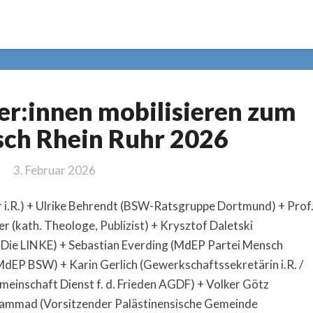
Erstunterzeichner:innen
er:innen mobilisieren zum
mobilisieren
zum
ch Rhein Ruhr 2026
Ostermarsch
Rhein
3. Februar 2026
Ruhr
2026
i.R.) + Ulrike Behrendt (BSW-Ratsgruppe Dortmund) + Prof
r (kath. Theologe, Publizist) + Krysztof Daletski
Die LINKE) + Sebastian Everding (MdEP Partei Mensch
dEP BSW) + Karin Gerlich (Gewerkschaftssekretärin i.R. /
einschaft Dienst f. d. Frieden AGDF) + Volker Götz
Hammad (Vorsitzender Palästinensische Gemeinde