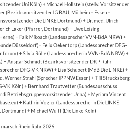
tzender Uni Köln) + Michael Hollstein (stellv. Vorsitzender
er (Bezirksvorsitzender IG BAU, Mülheim – Essen –
nsvorsitzender Die LINKE Dortmund) + Dr. med. Ulrich
rich Laker (Pfarrer, Dortmund) + Uwe Leising
s Herne) + Falk Mikosch (Landessprecher VVN-BdA NRW) +
eunde Düsseldorf)+ Felix Oekentorp (Landessprecher DFG-
nforum) + Silvia Rölle (Landessprecherin VVN-BdA NRW) +
) + Ansgar Schmidt (Bezirksvorsitzender DKP Ruhr-
sprecher DFG-VK NRW) + Lisa Schubert (MdB Die LINKE) +
ed. Werner Strahl (Sprecher IPPNW Essen) + Till Strucksberg
FG-VK Köln) + Bernhard Trautvetter (Bundesausschuss
erdi Betriebsgruppenvorsitzender Unna) + Myriam Vincent
base.eu) + Kathrin Vogler (Landessprecherin Die LINKE
 Dortmund) + Michael Wulff (Die Linke Köln)
ermarsch Rhein Ruhr 2026