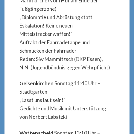
Marktkirche (Vom Hbf am Ende der
Fußgängerzone)
„Diplomatie und Abrüstung statt
Eskalation! Keine neuen
Mittelstreckenwaffen!“
Auftakt der Fahrradetappe und
Schmücken der Fahrräder
Reden: Siw Mammitzsch (DKP Essen),
N.N. (Jugendbündnis gegen Wehrpflicht)
Gelsenkirchen
Sonntag 11:40 Uhr –
Stadtgarten
„Lasst uns laut sein!“
Gedichte und Musik mit Unterstützung
von Norbert Labatzki
Wattenscheid
Sonntag 13:10 Uhr –