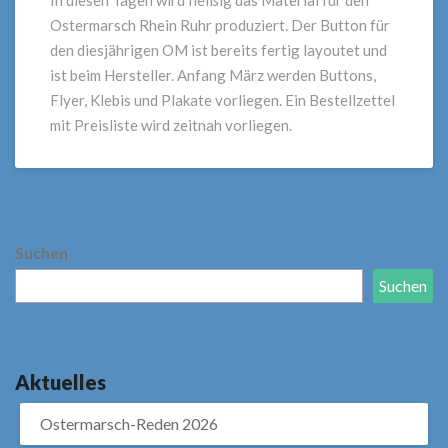
In diesen Tagen wird fleißig das Material für den
Arbeit
Ostermarsch Rhein Ruhr produziert. Der Button für
den diesjährigen OM ist bereits fertig layoutet und
ist beim Hersteller. Anfang März werden Buttons,
Flyer, Klebis und Plakate vorliegen. Ein Bestellzettel
mit Preisliste wird zeitnah vorliegen.
Suchen
Suchen
Aktuelles
Ostermarsch-Reden 2026