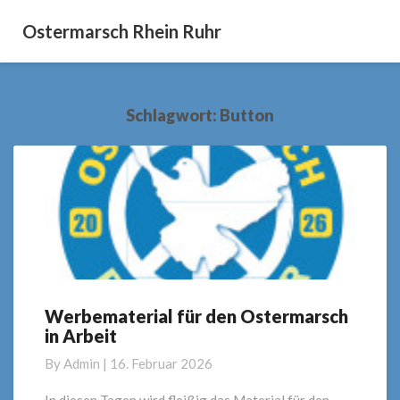
Ostermarsch Rhein Ruhr
Schlagwort:
Button
Werbematerial für den Ostermarsch
Werbematerial
in Arbeit
für
den
By
Admin
|
16. Februar 2026
Ostermarsch
in